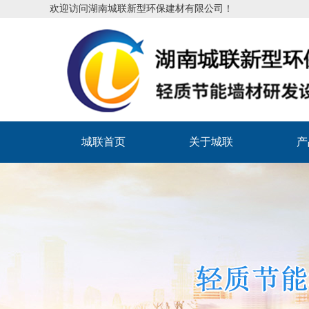
欢迎访问湖南城联新型环保建材有限公司！
城联首页
关于城联
产