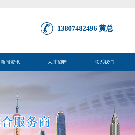
13807482496 黄总
新闻资讯
人才招聘
联系我们